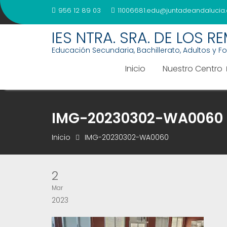
Saltar
956 12 89 03
11006681.edu@juntadeandalucia.
al
contenido
IES NTRA. SRA. DE LOS R
Educación Secundaria, Bachillerato, Adultos y F
Inicio
Nuestro Centro
IMG-20230302-WA0060
Inicio
IMG-20230302-WA0060
2
Mar
2023