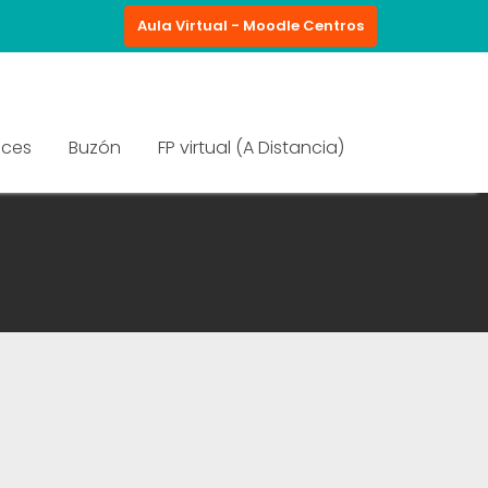
Aula Virtual - Moodle Centros
aces
Buzón
FP virtual (A Distancia)