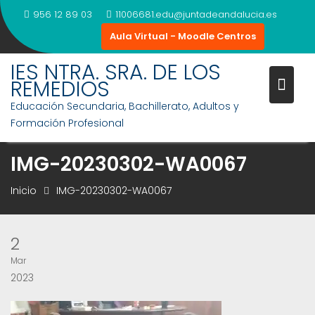
Saltar
956 12 89 03
11006681.edu@juntadeandalucia.es
al
Aula Virtual - Moodle Centros
contenido
IES NTRA. SRA. DE LOS
REMEDIOS
Educación Secundaria, Bachillerato, Adultos y
Formación Profesional
IMG-20230302-WA0067
Inicio
IMG-20230302-WA0067
2
Mar
2023