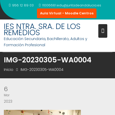
Saltar
956 12 89 03
11006681.edu@juntadeandalucia.es
al
Aula Virtual - Moodle Centros
contenido
IES NTRA. SRA. DE LOS
REMEDIOS
Educación Secundaria, Bachillerato, Adultos y
Formación Profesional
IMG-20230305-WA0004
Inicio
IMG-20230305-WA0004
6
Mar
2023