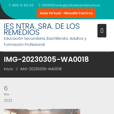
Saltar
956 12 89 03
11006681.edu@juntadeandalucia.es
al
Aula Virtual - Moodle Centros
contenido
IES NTRA. SRA. DE LOS
REMEDIOS
Educación Secundaria, Bachillerato, Adultos y
Formación Profesional
IMG-20230305-WA0018
Inicio
IMG-20230305-WA0018
6
Mar
2023