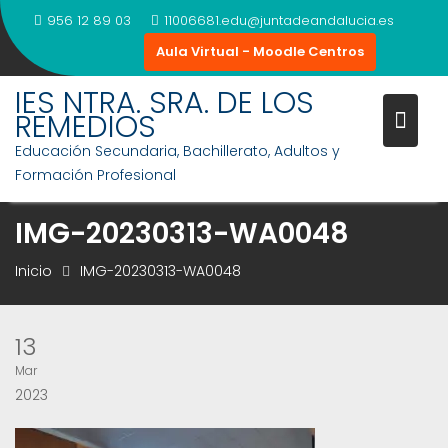
Saltar
956 12 89 03
11006681.edu@juntadeandalucia.es
al
Aula Virtual - Moodle Centros
contenido
IES NTRA. SRA. DE LOS
REMEDIOS
Educación Secundaria, Bachillerato, Adultos y
Formación Profesional
IMG-20230313-WA0048
Inicio
IMG-20230313-WA0048
13
Mar
2023