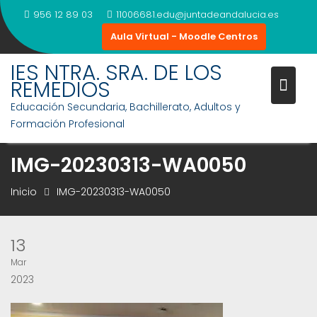
Saltar
956 12 89 03
11006681.edu@juntadeandalucia.es
al
Aula Virtual - Moodle Centros
contenido
IES NTRA. SRA. DE LOS
REMEDIOS
Educación Secundaria, Bachillerato, Adultos y
Formación Profesional
IMG-20230313-WA0050
Inicio
IMG-20230313-WA0050
13
Mar
2023