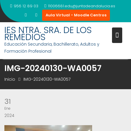
Saltar
956 12 89 03
11006681.edu@juntadeandalucia.es
al
Aula Virtual - Moodle Centros
contenido
IES NTRA. SRA. DE LOS
REMEDIOS
Educación Secundaria, Bachillerato, Adultos y
Formación Profesional
IMG-20240130-WA0057
Inicio
IMG-20240130-WA0057
31
Ene
2024