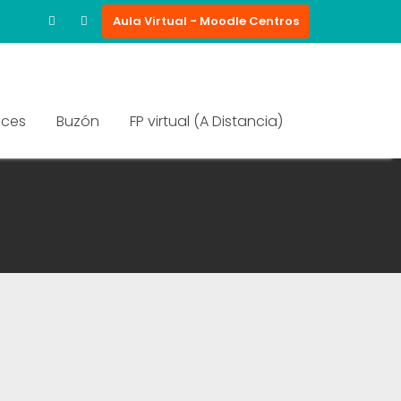
Aula Virtual - Moodle Centros
aces
Buzón
FP virtual (A Distancia)