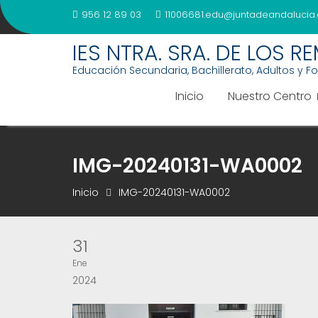
Saltar
956 12 89 03
11006681.edu@juntadeandalucia.
al
contenido
IES NTRA. SRA. DE LOS R
Educación Secundaria, Bachillerato, Adultos y F
Inicio
Nuestro Centro
IMG-20240131-WA0002
Inicio
IMG-20240131-WA0002
31
Ene
2024