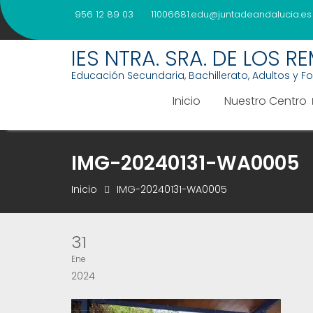
Saltar
956 12 89 03
11006681.edu@juntadeandalucia.es
al
contenido
IES NTRA. SRA. DE LOS R
Educación Secundaria, Bachillerato, Adultos y F
Inicio
Nuestro Centro
IMG-20240131-WA0005
Inicio
IMG-20240131-WA0005
31
Ene
2024