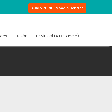
Aula Virtual - Moodle Centros
aces
Buzón
FP virtual (A Distancia)