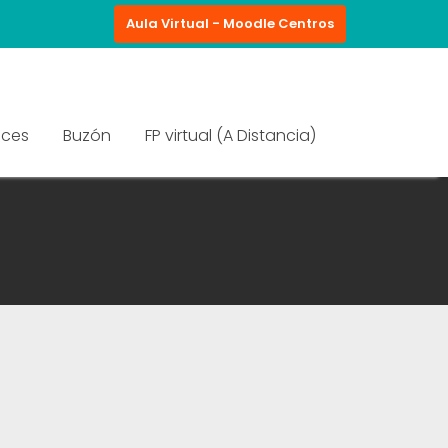
Aula Virtual - Moodle Centros
aces
Buzón
FP virtual (A Distancia)