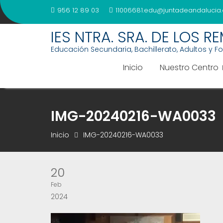
Saltar
956 12 89 03
11006681.edu@juntadeandalucia.
al
contenido
IES NTRA. SRA. DE LOS R
Educación Secundaria, Bachillerato, Adultos y F
Inicio
Nuestro Centro
IMG-20240216-WA0033
Inicio
IMG-20240216-WA0033
20
Feb
2024