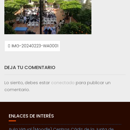
NAVEGACIÓN
IMG-20240223-WA0001
DE
ENTRADAS
DEJA TU COMENTARIO
Lo siento, debes estar
conectado
para publicar un
comentario.
ENLACES DE INTERÉS
Aula Virtual (Moodle) Centros Cádiz de la Junta de