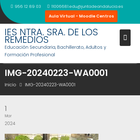
Saltar
956 12 89 03
11006681.edu@juntadeandalucia.es
al
Aula Virtual - Moodle Centros
contenido
IES NTRA. SRA. DE LOS
REMEDIOS
Educación Secundaria, Bachillerato, Adultos y
Formación Profesional
IMG-20240223-WA0001
Inicio
IMG-20240223-WA0001
1
Mar
2024