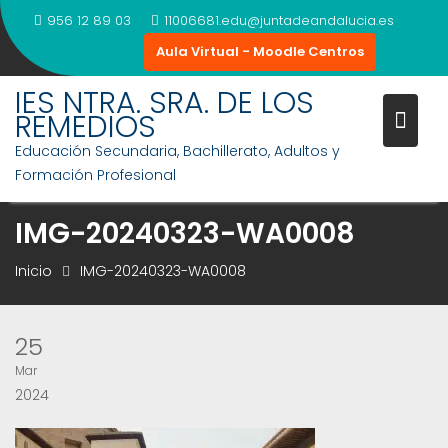
Saltar
956 12 89 03
11006681.edu@juntadeandalucia.es
al
Aula Virtual - Moodle Centros
contenido
IES NTRA. SRA. DE LOS
REMEDIOS
Educación Secundaria, Bachillerato, Adultos y
Formación Profesional
IMG-20240323-WA0008
Inicio
IMG-20240323-WA0008
25
Mar
2024