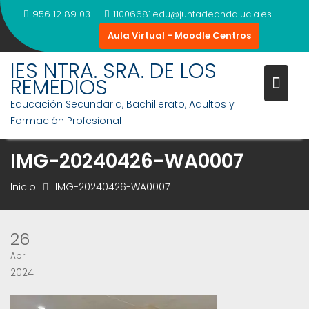
Saltar
956 12 89 03
11006681.edu@juntadeandalucia.es
al
Aula Virtual - Moodle Centros
contenido
IES NTRA. SRA. DE LOS
REMEDIOS
Educación Secundaria, Bachillerato, Adultos y
Formación Profesional
IMG-20240426-WA0007
Inicio
IMG-20240426-WA0007
26
Abr
2024