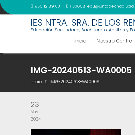
Saltar
956 12 89 03
11006681.edu@juntadeandalucia.
al
contenido
IES NTRA. SRA. DE LOS R
Educación Secundaria, Bachillerato, Adultos y F
Inicio
Nuestro Centro
IMG-20240513-WA0005
Inicio
IMG-20240513-WA0005
23
May
2024