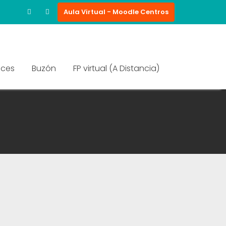
Aula Virtual - Moodle Centros
aces
Buzón
FP virtual (A Distancia)