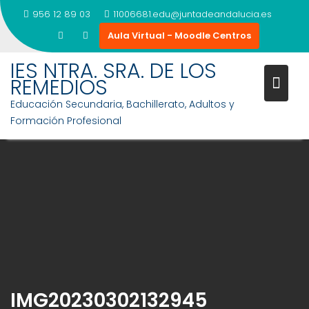
956 12 89 03
11006681.edu@juntadeandalucia.es
Aula Virtual - Moodle Centros
IES NTRA. SRA. DE LOS
REMEDIOS
Educación Secundaria, Bachillerato, Adultos y
Formación Profesional
Saltar
al
contenido
IMG20230302132945