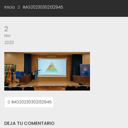
Inicio
IMG20230302132945
2
Mar
2023
NAVEGACIÓN
IMG20230302132945
DE
ENTRADAS
DEJA TU COMENTARIO