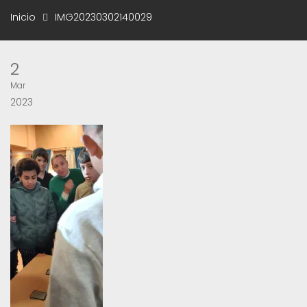
Inicio
IMG20230302140029
2
Mar
2023