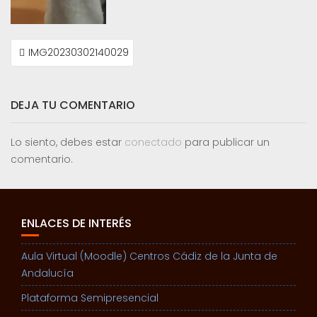
NAVEGACIÓN
IMG20230302140029
DE
ENTRADAS
DEJA TU COMENTARIO
Lo siento, debes estar
conectado
para publicar un
comentario.
ENLACES DE INTERÉS
Aula Virtual (Moodle) Centros Cádiz de la Junta de
Andalucía
Plataforma Semipresencial