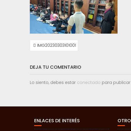
NAVEGACIÓN
IMG20230303101001
DE
ENTRADAS
DEJA TU COMENTARIO
Lo siento, debes estar
conectado
para publicar
ENLACES DE INTERÉS
OTRO