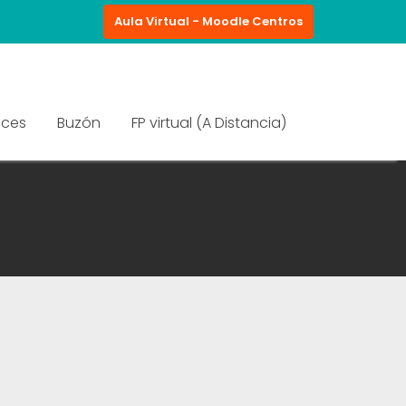
Aula Virtual - Moodle Centros
aces
Buzón
FP virtual (A Distancia)