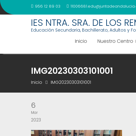
Saltar
956 12 89 03
11006681.edu@juntadeandalucia.
al
contenido
IES NTRA. SRA. DE LOS R
Educación Secundaria, Bachillerato, Adultos y F
Inicio
Nuestro Centro
IMG20230303101001
Inicio
IMG20230303101001
6
Mar
2023