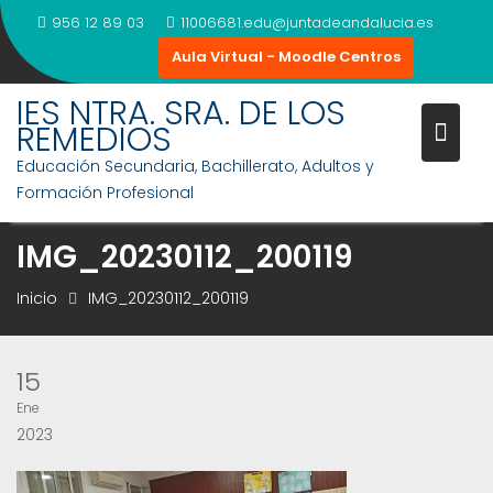
Saltar
956 12 89 03
11006681.edu@juntadeandalucia.es
al
Aula Virtual - Moodle Centros
contenido
IES NTRA. SRA. DE LOS
REMEDIOS
Educación Secundaria, Bachillerato, Adultos y
Formación Profesional
IMG_20230112_200119
Inicio
IMG_20230112_200119
15
Ene
2023