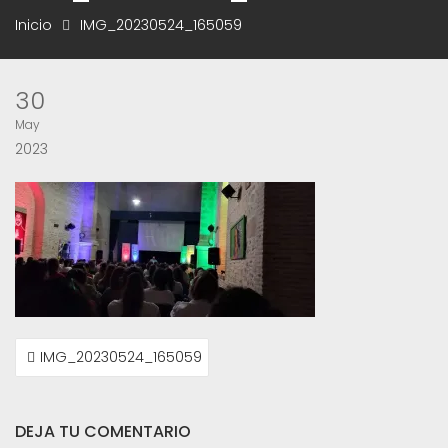
Inicio
IMG_20230524_165059
30
May
2023
NAVEGACIÓN
IMG_20230524_165059
DE
ENTRADAS
DEJA TU COMENTARIO