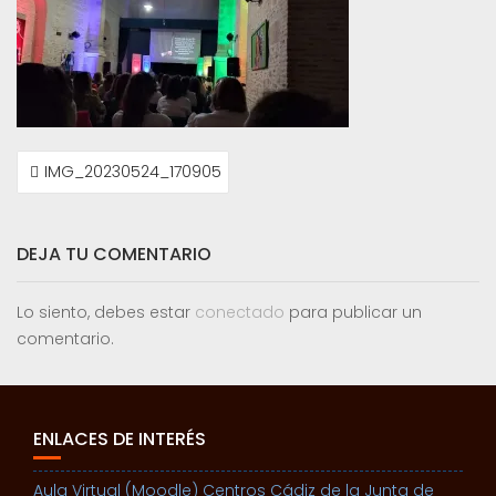
NAVEGACIÓN
IMG_20230524_170905
DE
ENTRADAS
DEJA TU COMENTARIO
Lo siento, debes estar
conectado
para publicar un
comentario.
ENLACES DE INTERÉS
Aula Virtual (Moodle) Centros Cádiz de la Junta de