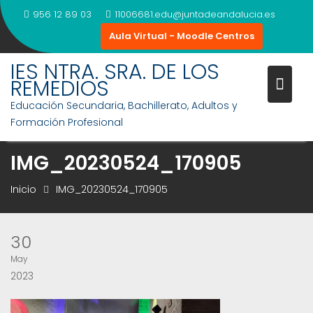
Saltar
956 12 89 03
11006681.edu@juntadeandalucia.es
al
Aula Virtual - Moodle Centros
contenido
IES NTRA. SRA. DE LOS
REMEDIOS
Educación Secundaria, Bachillerato, Adultos y
Formación Profesional
IMG_20230524_170905
Inicio
IMG_20230524_170905
30
May
2023