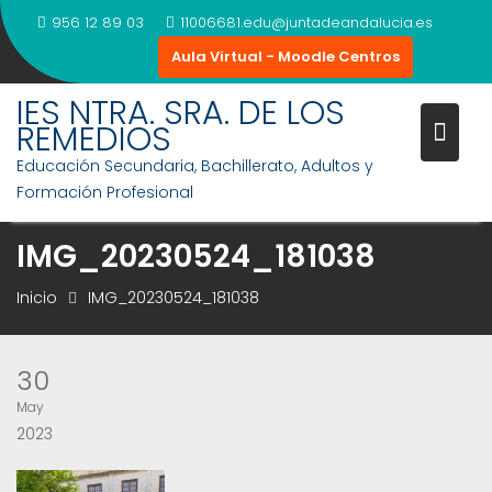
Saltar
956 12 89 03
11006681.edu@juntadeandalucia.es
al
Aula Virtual - Moodle Centros
contenido
IES NTRA. SRA. DE LOS
REMEDIOS
Educación Secundaria, Bachillerato, Adultos y
Formación Profesional
IMG_20230524_181038
Inicio
IMG_20230524_181038
30
May
2023