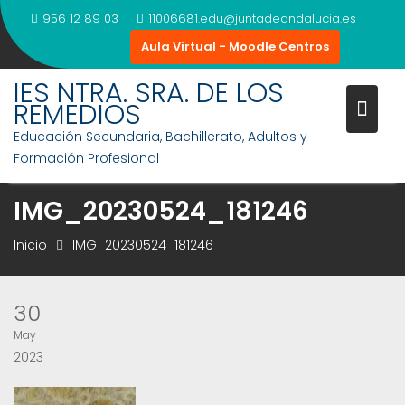
Saltar
956 12 89 03
11006681.edu@juntadeandalucia.es
al
Aula Virtual - Moodle Centros
contenido
IES NTRA. SRA. DE LOS
REMEDIOS
Educación Secundaria, Bachillerato, Adultos y
Formación Profesional
IMG_20230524_181246
Inicio
IMG_20230524_181246
30
May
2023