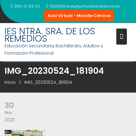
Saltar
956 12 89 03
11006681.edu@juntadeandalucia.es
al
Aula Virtual - Moodle Centros
contenido
IES NTRA. SRA. DE LOS
REMEDIOS
Educación Secundaria, Bachillerato, Adultos y
Formación Profesional
IMG_20230524_181904
Inicio
IMG_20230524_181904
30
May
2023