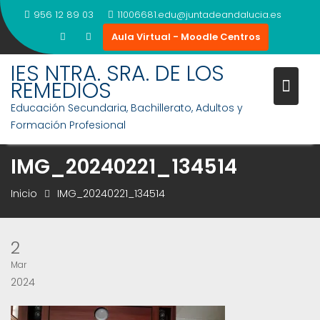
Saltar
956 12 89 03
11006681.edu@juntadeandalucia.es
al
Aula Virtual - Moodle Centros
contenido
IES NTRA. SRA. DE LOS
REMEDIOS
Educación Secundaria, Bachillerato, Adultos y
Formación Profesional
IMG_20240221_134514
Inicio
IMG_20240221_134514
2
Mar
2024