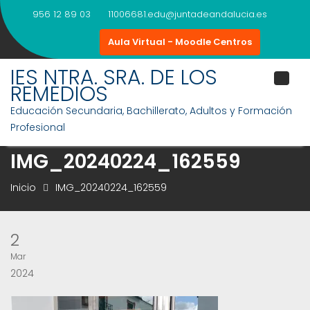
Saltar
956 12 89 03
11006681.edu@juntadeandalucia.es
al
contenido
Aula Virtual - Moodle Centros
IES NTRA. SRA. DE LOS
REMEDIOS
Educación Secundaria, Bachillerato, Adultos y Formación
Profesional
IMG_20240224_162559
Inicio
IMG_20240224_162559
2
Mar
2024