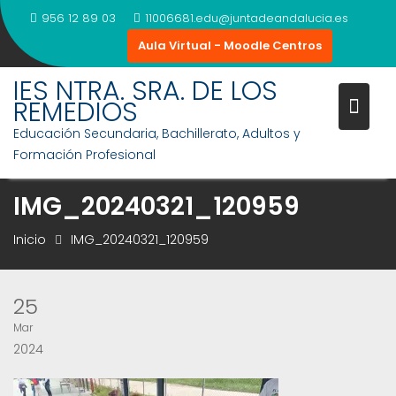
Saltar
956 12 89 03
11006681.edu@juntadeandalucia.es
al
Aula Virtual - Moodle Centros
contenido
IES NTRA. SRA. DE LOS
REMEDIOS
Educación Secundaria, Bachillerato, Adultos y
Formación Profesional
IMG_20240321_120959
Inicio
IMG_20240321_120959
25
Mar
2024