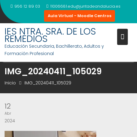
Saltar
956 12 89 03
11006681.edu@juntadeandalucia.es
al
Aula Virtual - Moodle Centros
contenido
IES NTRA. SRA. DE LOS
REMEDIOS
Educación Secundaria, Bachillerato, Adultos y
Formación Profesional
IMG_20240411_105029
Inicio
IMG_20240411_105029
12
Abr
2024