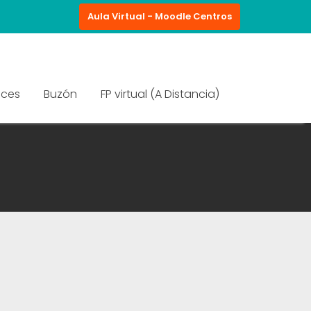
Aula Virtual - Moodle Centros
aces
Buzón
FP virtual (A Distancia)