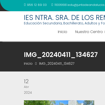
Saltar
956 12 89 03
11006681.edu@juntadeandalucia.
al
contenido
IES NTRA. SRA. DE LOS R
Educación Secundaria, Bachillerato, Adultos y F
Inicio
Nuestro Centro
IMG_20240411_134627
Inicio
IMG_20240411_134627
12
Abr
2024