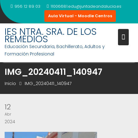
Saltar
956 12 89 03
11006681.edu@juntadeandalucia.es
al
Aula Virtual - Moodle Centros
contenido
IES NTRA. SRA. DE LOS
REMEDIOS
Educación Secundaria, Bachillerato, Adultos y
Formación Profesional
IMG_20240411_140947
Inicio
IMG_20240411_140947
12
Abr
2024