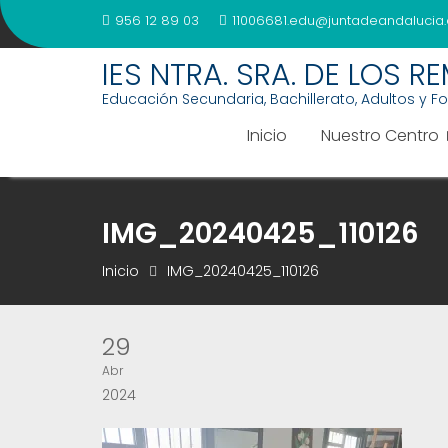
Saltar
956 12 89 03
11006681.edu@juntadeandalucia.
al
contenido
IES NTRA. SRA. DE LOS R
Educación Secundaria, Bachillerato, Adultos y F
Inicio
Nuestro Centro
IMG_20240425_110126
Inicio
IMG_20240425_110126
29
Abr
2024