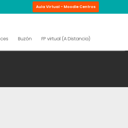
Aula Virtual - Moodle Centros
aces
Buzón
FP virtual (A Distancia)