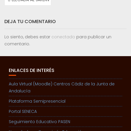
DE
ENTRADAS
DEJA TU COMENTARIO
Lo siento, debes estar
conectado
para publicar un
comentario.
ENLACES DE INTERÉS
Aula Virtual (Moodle) Centros Cádiz de la Junta de
Andalucía
Plataforma Semipresencial
Portal SENECA
Seguimiento Educativo PASEN