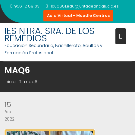
Saltar
956 12 89 03
11006681.edu@juntadeandalucia.es
al
Aula Virtual - Moodle Centros
contenido
IES NTRA. SRA. DE LOS
REMEDIOS
Educación Secundaria, Bachillerato, Adultos y
Formación Profesional
MAQ6
Inicio
maq6
15
Feb
2022