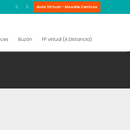
Aula Virtual - Moodle Centros
aces
Buzón
FP virtual (A Distancia)