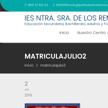
Saltar
956 12 89 03
11006681.edu@juntadeandalucia.
al
contenido
IES NTRA. SRA. DE LOS R
Educación Secundaria, Bachillerato, Adultos y F
Inicio
Nuestro Centro
MATRICULAJULIO2
Inicio
matriculajulio2
2
Jul
2019