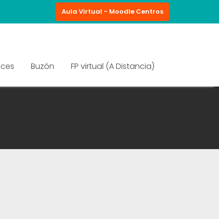
Aula Virtual - Moodle Centros
aces
Buzón
FP virtual (A Distancia)