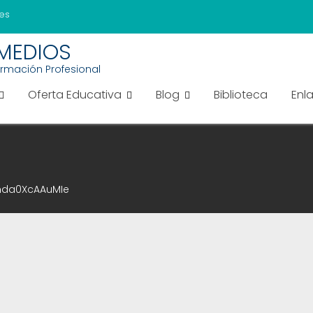
es
EMEDIOS
ormación Profesional
Oferta Educativa
Blog
Biblioteca
Enl
da0XcAAuMIe