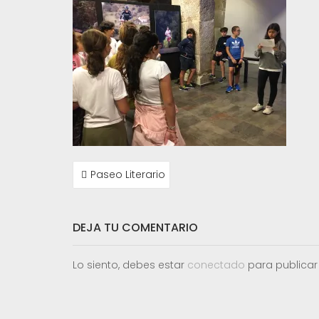
NAVEGACIÓN
Paseo Literario
DE
ENTRADAS
DEJA TU COMENTARIO
Lo siento, debes estar
conectado
para publicar