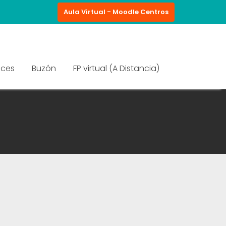
Aula Virtual - Moodle Centros
aces
Buzón
FP virtual (A Distancia)