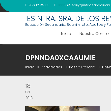
Saltar
956 12 89 03
11006681.edu@juntadeandalucia.
al
contenido
IES NTRA. SRA. DE LOS R
Educación Secundaria, Bachillerato, Adultos y F
Inicio
Nuestro Centro
DPNNDA0XCAAUMIE
Inicio
Actividades
Paseo Literario
DpNn
18
Oct
2018