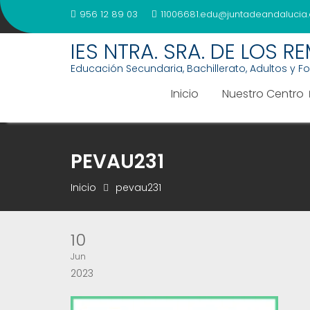
Saltar
956 12 89 03
11006681.edu@juntadeandalucia.
al
contenido
IES NTRA. SRA. DE LOS R
Educación Secundaria, Bachillerato, Adultos y F
Inicio
Nuestro Centro
PEVAU231
Inicio
pevau231
10
Jun
2023