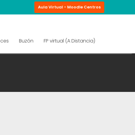
Aula Virtual - Moodle Centros
aces
Buzón
FP virtual (A Distancia)