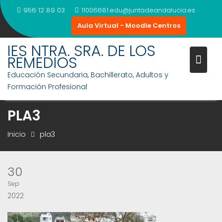
Saltar
956 12 89 03
11006681.edu@juntadeandalucia.es
al
Aula Virtual - Moodle Centros
contenido
IES NTRA. SRA. DE LOS
REMEDIOS
Educación Secundaria, Bachillerato, Adultos y
Formación Profesional
PLA3
Inicio
pla3
30
Sep
2022