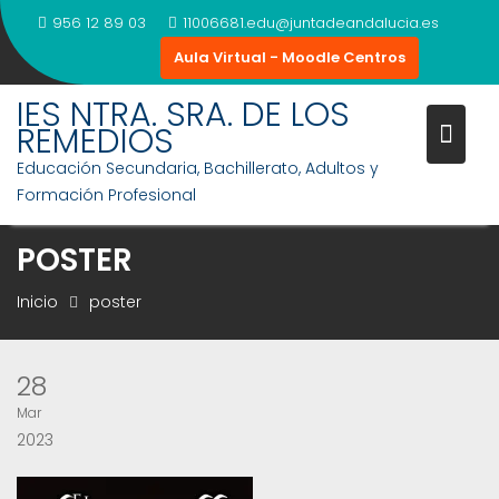
Saltar
956 12 89 03
11006681.edu@juntadeandalucia.es
al
Aula Virtual - Moodle Centros
contenido
IES NTRA. SRA. DE LOS
REMEDIOS
Educación Secundaria, Bachillerato, Adultos y
Formación Profesional
POSTER
Inicio
poster
28
Mar
2023