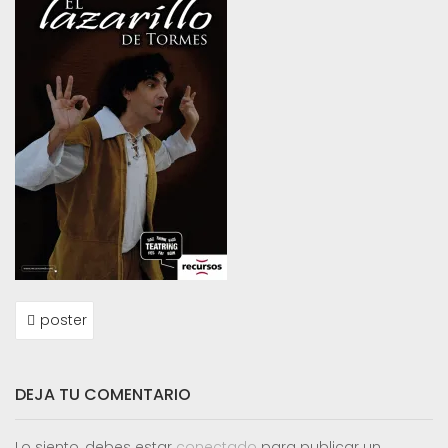
NAVEGACIÓN
poster
DE
ENTRADAS
DEJA TU COMENTARIO
Lo siento, debes estar
conectado
para publicar un