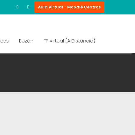
Aula Virtual - Moodle Centros
aces
Buzón
FP virtual (A Distancia)