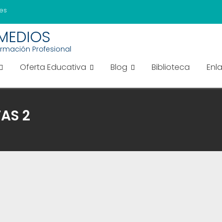
es
EMEDIOS
ormación Profesional
Oferta Educativa
Blog
Biblioteca
Enl
AS 2