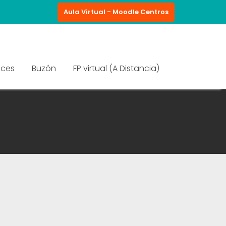
Aula Virtual - Moodle Centros
aces
Buzón
FP virtual (A Distancia)