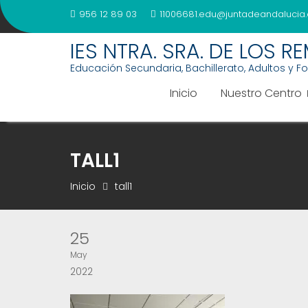
Saltar
956 12 89 03
11006681.edu@juntadeandalucia.
al
contenido
IES NTRA. SRA. DE LOS R
Educación Secundaria, Bachillerato, Adultos y F
Inicio
Nuestro Centro
TALL1
Inicio
tall1
25
May
2022