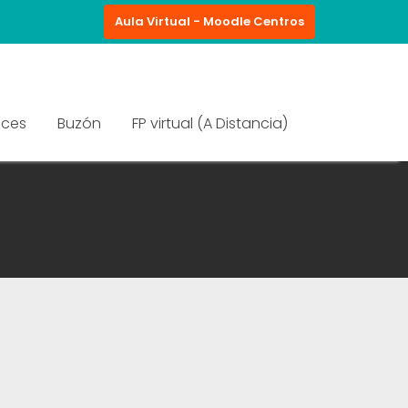
Aula Virtual - Moodle Centros
aces
Buzón
FP virtual (A Distancia)