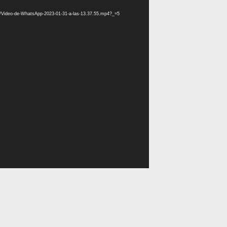
01/Video-de-WhatsApp-2023-01-31-a-las-13.37.55.mp4?_=5