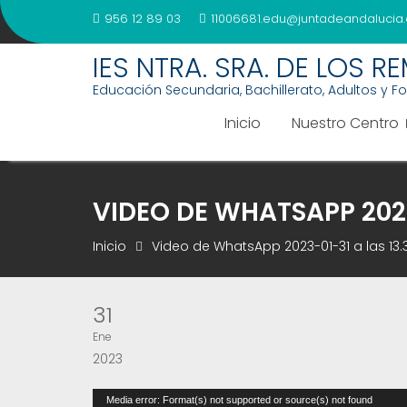
Saltar
956 12 89 03
11006681.edu@juntadeandalucia.
al
contenido
IES NTRA. SRA. DE LOS R
Educación Secundaria, Bachillerato, Adultos y F
Inicio
Nuestro Centro
VIDEO DE WHATSAPP 2023
Inicio
Video de WhatsApp 2023-01-31 a las 13.
31
Ene
2023
Reproductor
Media error: Format(s) not supported or source(s) not found