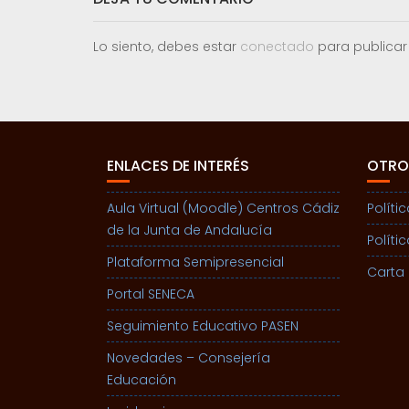
Lo siento, debes estar
conectado
para publicar
ENLACES DE INTERÉS
OTRO
Aula Virtual (Moodle) Centros Cádiz
Políti
de la Junta de Andalucía
Políti
Plataforma Semipresencial
Carta 
Portal SENECA
Seguimiento Educativo PASEN
Novedades – Consejería
Educación