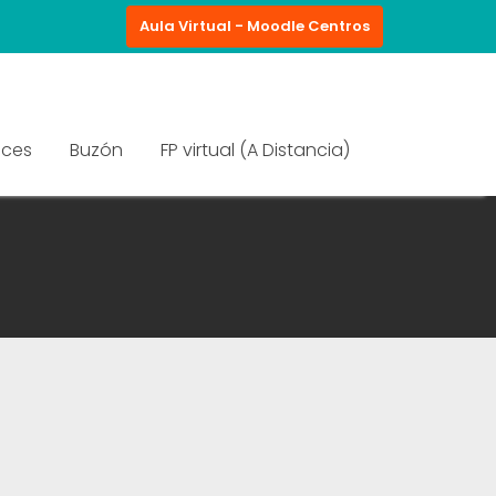
Aula Virtual - Moodle Centros
aces
Buzón
FP virtual (A Distancia)