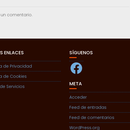
 un comentario.
S ENLACES
SÍGUENOS
Facebook
ca de Privacidad
ca de Cookies
META
de Servicios
Acceder
Feed de entradas
Feed de comentarios
WordPress.org