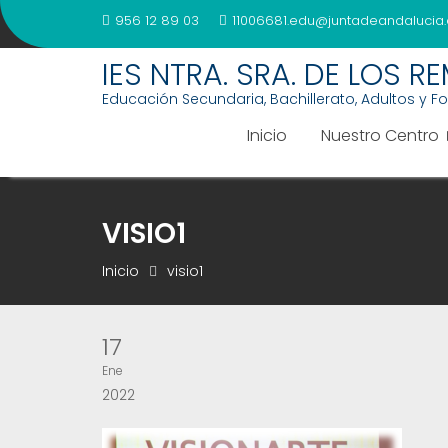
Saltar
956 12 89 03
11006681.edu@juntadeandalucia.
al
contenido
IES NTRA. SRA. DE LOS R
Educación Secundaria, Bachillerato, Adultos y F
Inicio
Nuestro Centro
VISIO1
Inicio
visio1
17
Ene
2022