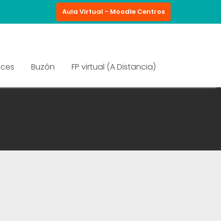
Aula Virtual - Moodle Centros
aces
Buzón
FP virtual (A Distancia)