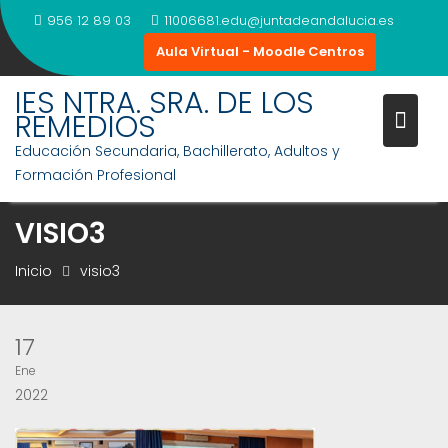
Saltar
956 12 89 03
11006681.edu@juntadeandalucia.es
al
Aula Virtual - Moodle Centros
contenido
IES NTRA. SRA. DE LOS
REMEDIOS
Educación Secundaria, Bachillerato, Adultos y
Formación Profesional
VISIO3
Inicio
visio3
17
Ene
2022