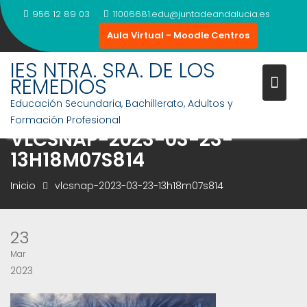
Saltar
956 12 89 03
11006681.edu@juntadeandalucia.es
al
Aula Virtual - Moodle Centros
contenido
IES NTRA. SRA. DE LOS
REMEDIOS
Educación Secundaria, Bachillerato, Adultos y
Formación Profesional
VLCSNAP-2023-03-23-
13H18M07S814
Inicio
vlcsnap-2023-03-23-13h18m07s814
23
Mar
2023