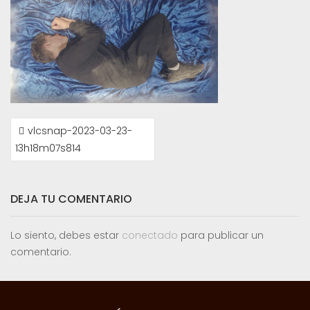
NAVEGACIÓN
vlcsnap-2023-03-23-
DE
13h18m07s814
ENTRADAS
DEJA TU COMENTARIO
Lo siento, debes estar
conectado
para publicar un
comentario.