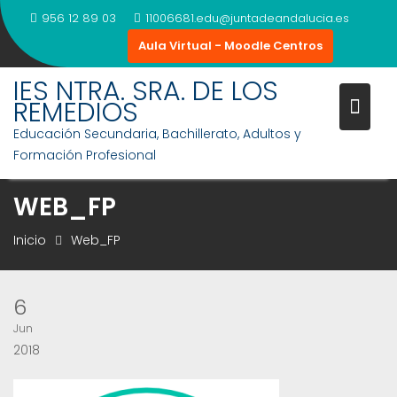
Saltar
956 12 89 03
11006681.edu@juntadeandalucia.es
al
Aula Virtual - Moodle Centros
contenido
IES NTRA. SRA. DE LOS
REMEDIOS
Educación Secundaria, Bachillerato, Adultos y
Formación Profesional
WEB_FP
Inicio
Web_FP
6
Jun
2018