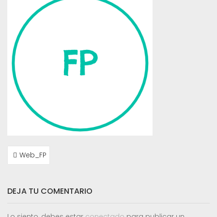
NAVEGACIÓN
Web_FP
DE
ENTRADAS
DEJA TU COMENTARIO
Lo siento, debes estar
conectado
para publicar un