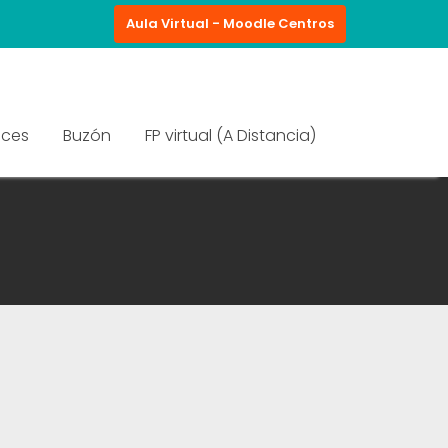
Aula Virtual - Moodle Centros
aces
Buzón
FP virtual (A Distancia)