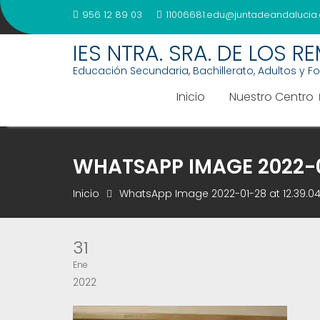
Saltar
956 12 89 03
11006681.edu@juntadeandalucia.
al
contenido
IES NTRA. SRA. DE LOS R
Educación Secundaria, Bachillerato, Adultos y F
Inicio
Nuestro Centro
WHATSAPP IMAGE 2022-01
Inicio
WhatsApp Image 2022-01-28 at 12.39.0
31
Ene
2022