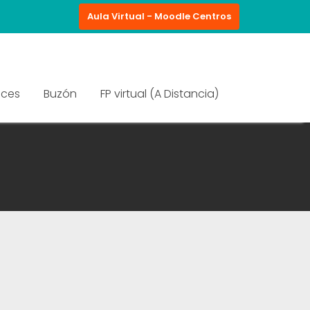
Aula Virtual - Moodle Centros
aces
Buzón
FP virtual (A Distancia)