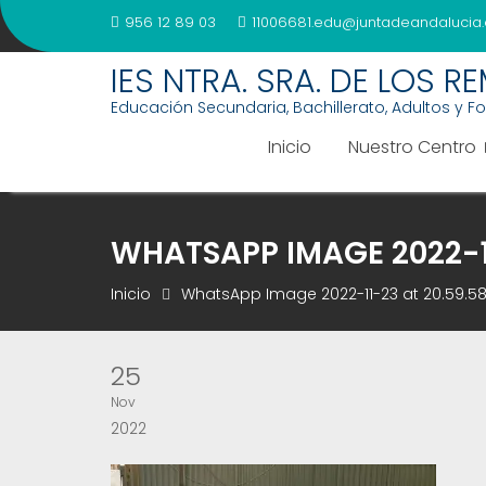
Saltar
956 12 89 03
11006681.edu@juntadeandalucia.
al
contenido
IES NTRA. SRA. DE LOS R
Educación Secundaria, Bachillerato, Adultos y F
Inicio
Nuestro Centro
WHATSAPP IMAGE 2022-11
Inicio
WhatsApp Image 2022-11-23 at 20.59.58 
25
Nov
2022