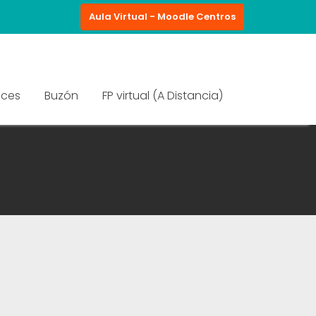
Aula Virtual - Moodle Centros
aces
Buzón
FP virtual (A Distancia)