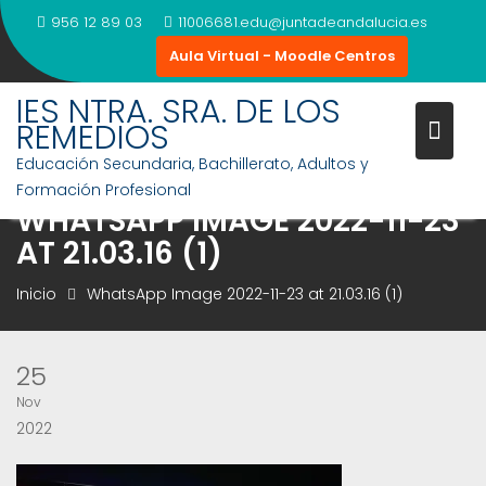
Saltar
956 12 89 03
11006681.edu@juntadeandalucia.es
al
Aula Virtual - Moodle Centros
contenido
IES NTRA. SRA. DE LOS
REMEDIOS
Educación Secundaria, Bachillerato, Adultos y
Formación Profesional
WHATSAPP IMAGE 2022-11-23
AT 21.03.16 (1)
Inicio
WhatsApp Image 2022-11-23 at 21.03.16 (1)
25
Nov
2022